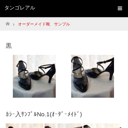
タンゴレアル
オーダーメイド靴 サンプル
ホーム
黒
ｶﾗｰ入ｻﾝﾌﾟﾙNo.1(ｵｰﾀﾞｰﾒｲﾄﾞ)