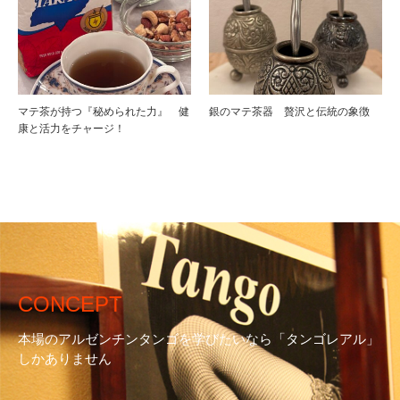
マテ茶が持つ『秘められた力』 健
銀のマテ茶器 贅沢と伝統の象徴
康と活力をチャージ！
CONCEPT
本場のアルゼンチンタンゴを学びたいなら「タンゴレアル」
しかありません