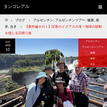
タンゴレアル
ブログ
アルゼンチン
,
アルゼンチンツアー
,
健康
,
南
ホーム
米
,
歩き
【番外編その１】圧巻のイグアスの滝！地球の鼓動
を感じる日帰り旅
アルゼンチン
2026
JAN
アルゼンチンツアー
10
健康
南米
歩き